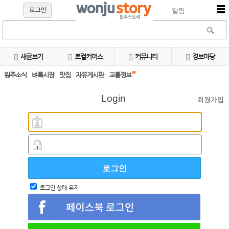
로그인
알림
새글보기
로컬커머스
커뮤니티
정보마당
원주소식
벼룩시장
맛집
자유게시판
교통정보
Login
회원가입
로그인 상태 유지