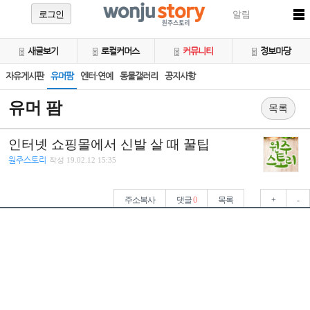
로그인
알림
새글보기
로컬커머스
커뮤니티
정보마당
자유게시판
유머팜
엔터·연예
동물갤러리
공지사항
유머 팜
목록
인터넷 쇼핑몰에서 신발 살 때 꿀팁
원주스토리
작성
19.02.12 15:35
주소복사
댓글
0
목록
+
-