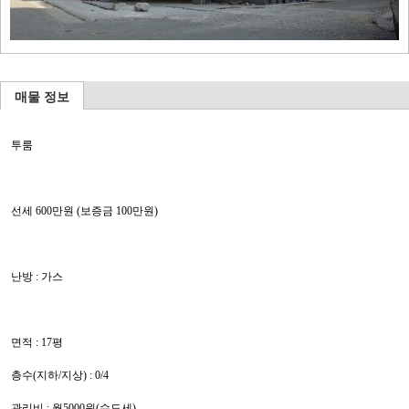
매물 정보
투룸
선세 600만원 (보증금 100만원)
난방 : 가스
면적 : 17평
층수(지하/지상) : 0/4
관리비 : 월5000원(수도세)