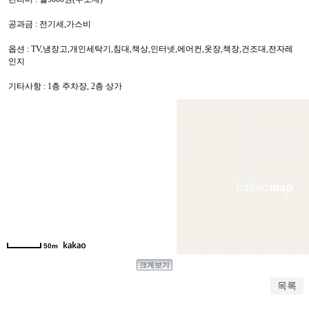
공과금 : 전기세,가스비
옵션 : TV,냉장고,개인세탁기,침대,책상,인터넷,에어컨,옷장,책장,건조대,전자레
인지
기타사항 : 1층 주차장, 2층 상가
50m
크게보기
목록