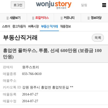
로그인
알림
새글보기
로컬커머스
커뮤니티
정보마당
스토어
중고차동차
벼룩시장
부동산 직거래
채용정보
부동산직거래
목록
흥업면 풀하우스, 투룸, 선세 600만원 (보증금 100
만원)
판매자
원주스토리
매물종류
033-766-0610
매물주소
카카오톡 ID
강원 원주시 흥업면 흥업텃둔길 **
매물등록
2014-07-27
매물수정
2014-07-27