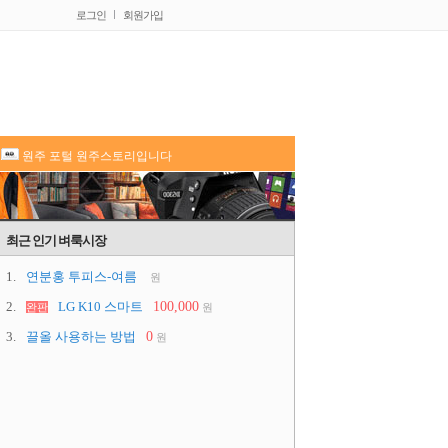
로그인
회원가입
원주 포털 원주스토리입니다
최근 인기 벼룩시장
1.
연분홍 투피스-여름
원
2.
LG K10 스마트
100,000
완판
원
3.
끌올 사용하는 방법
0
원