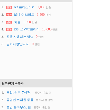
1.
K3 프레스티지
1,000
완판
만원
2.
k5 하이브리드
1,500
완판
만원
3.
화물
1,000
완판
만원
4.
i30 1.6VVT프리미
10,000
완판
만원
5.
끌올 사용하는 방법
0
만원
6.
공지사항입니다.
0
만원
최근 인기 부동산
1.
흥업, 원룸, 7~8평,
원주시 흥업면
2.
흥업면 위치한 투룸
원주시 흥업면
3.
흥업 풀하우스, 원
원주시 흥업면