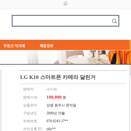
LG K10 스마트폰 카메라 달린거
판매자
네이벙
100,000
판매가격
원
상품위치
강원 원주시 문막읍
구입년도
2000년 10월
전화번호
070-8243-37**
카카오톡 ID
zibs**