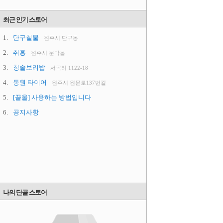
최근 인기 스토어
1.
단구철물
원주시 단구동
2.
취홍
원주시 문막읍
3.
청솔보리밥
서곡리 1122-18
4.
동원 타이어
원주시 원문로137번길
5.
[끌올] 사용하는 방법입니다
6.
공지사항
나의 단골 스토어