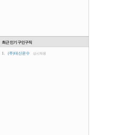
최근 인기 구인구직
1.
(주)대신운수
상시채용