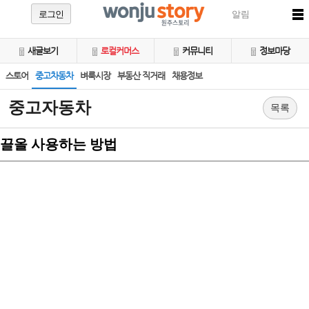
로그인
알림
새글보기
로컬커머스
커뮤니티
정보마당
스토어
중고차동차
벼룩시장
부동산 직거래
채용정보
중고자동차
목록
끌올 사용하는 방법